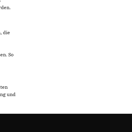
n
rden.
, die
en. So
sten
ung und