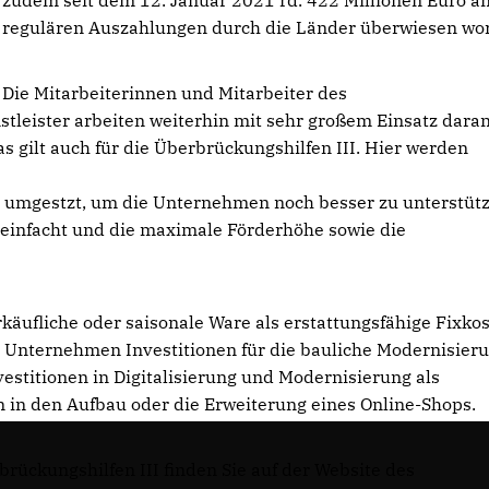
zudem seit dem 12. Januar 2021 rd. 422 Millionen Euro a
regulären Auszahlungen durch die Länder überwiesen wo
Die Mitarbeiterinnen und Mitarbeiter des
tleister arbeiten weiterhin mit sehr großem Einsatz daran
s gilt auch für die Überbrückungshilfen III. Hier werden
 umgestzt, um die Unternehmen noch besser zu unterstütz
einfacht und die maximale Förderhöhe sowie die
äufliche oder saisonale Ware als erstattungsfähige Fixko
 Unternehmen Investitionen für die bauliche Modernisier
titionen in Digitalisierung und Modernisierung als
en in den Aufbau oder die Erweiterung eines Online-Shops.
rückungshilfen III finden Sie auf der Website des