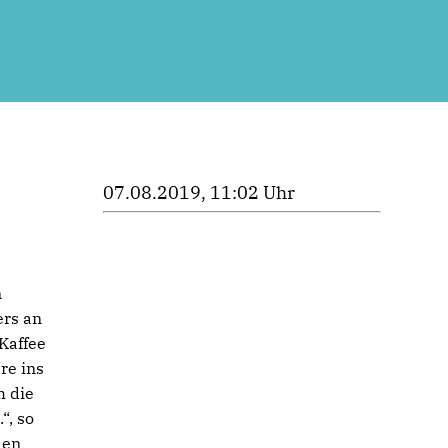
07.08.2019, 11:02 Uhr
g
n
ers an
Kaffee
re ins
h die
“, so
den