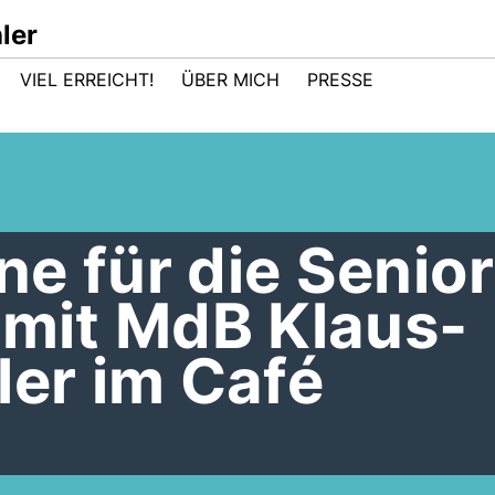
ler
VIEL ERREICHT!
ÜBER MICH
PRESSE
e für die Senio
 mit MdB Klaus-
ler im Café