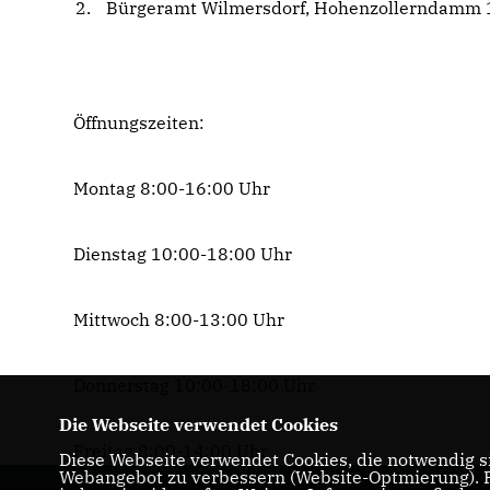
Bürgeramt Wilmersdorf, Hohenzollerndamm 
Öffnungszeiten:
Montag 8:00-16:00 Uhr
Dienstag 10:00-18:00 Uhr
Mittwoch 8:00-13:00 Uhr
Donnerstag 10:00-18:00 Uhr
Die Webseite verwendet Cookies
Freitag 8:00-14:00 Uhr
Diese Webseite verwendet Cookies, die notwendig si
Webangebot zu verbessern (Website-Optmierung). Fü