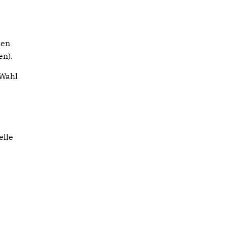
den
en).
 Wahl
elle