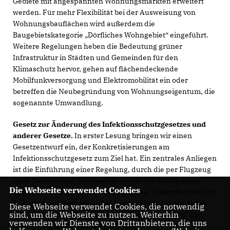
Gebiete mit angespannten Wohnungsmärkten erweitert
werden. Für mehr Flexibilität bei der Ausweisung von
Wohnungsbauflächen wird außerdem die
Baugebietskategorie „Dörfliches Wohngebiet“ eingeführt.
Weitere Regelungen heben die Bedeutung grüner
Infrastruktur in Städten und Gemeinden für den
Klimaschutz hervor, gehen auf flächendeckende
Mobilfunkversorgung und Elektromobilität ein oder
betreffen die Neubegründung von Wohnungseigentum, die
sogenannte Umwandlung.
Gesetz zur Änderung des Infektionsschutzgesetzes und
anderer Gesetze.
In erster Lesung bringen wir einen
Gesetzentwurf ein, der Konkretisierungen am
Infektionsschutzgesetz zum Ziel hat. Ein zentrales Anliegen
ist die Einführung einer Regelung, durch die per Flugzeug
nach Deutschland Einreisende bereits vor Abflug einen
Die Webseite verwendet Cookies
Coronatest durchführen lassen müssen. Außerdem soll der
Anspruch auf Versorgung bei Impfschäden für alle gegen
Diese Webseite verwendet Cookies, die notwendig
sind, um die Webseite zu nutzen. Weiterhin
COVID-19 geimpften Personen klargestellt werden. Die
verwenden wir Dienste von Drittanbietern, die uns
Ausbildung in Präsenz bei praktischen