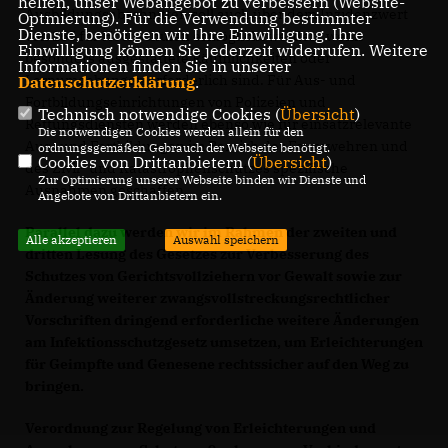
helfen, unser Webangebot zu verbessern (Website-
Ausbildungsabschnitten soll auch über dem Inzidenzwert
Optmierung). Für die Verwendung bestimmter
Dienste, benötigen wir Ihre Einwilligung. Ihre
von 165 für Hochschulen ermöglicht werden, wenn
Einwilligung können Sie jederzeit widerrufen. Weitere
besonders ausgestattete Räumlichkeiten oder
Informationen finden Sie in unserer
Lernumgebungen erforderlich sind. Für Aus- und
Datenschutzerklärung
.
Fortbildungseinrichtungen von Polizeien und
Technisch notwendige Cookies (
Übersicht
)
Rettungsdiensten werden ebenso wie für einsatzrelevante
Die notwendigen Cookies werden allein für den
Aus- und Fortbildungen im Bereich der Feuerwehren und
ordnungsgemäßen Gebrauch der Webseite benötigt.
Cookies von Drittanbietern (
Übersicht
)
des Zivil- und Katastrophenschutzes spezifische
Zur Optimierung unserer Webseite binden wir Dienste und
Ausnahmen geschaffen.
Angebote von Drittanbietern ein.
Parallel dazu werden wir im Rahmen der zweiten und
Alle akzeptieren
Auswahl speichern
dritten Lesung des Gesetzes zur Verbesserung des
Schutzes von Gerichtsvollziehern vor Gewalt sowie zur
Änderung weiterer zwangsvollstreckungsrechtlicher
Vorschriften dringend erforderliche weitere Änderungen
am Infektionsschutzgesetz umsetzen, um Erleichterungen
für Geimpfte und Genesene rechtssicher auf den Weg zu
bringen.
Verordnung zur Regelung von Erleichterungen und