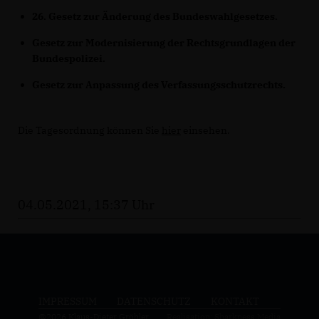
26. Gesetz zur Änderung des Bundeswahlgesetzes.
Gesetz zur Modernisierung der Rechtsgrundlagen der
Bundespolizei.
Gesetz zur Anpassung des Verfassungsschutzrechts.
Die Tagesordnung können Sie
hier
einsehen.
04.05.2021, 15:37 Uhr
IMPRESSUM
DATENSCHUTZ
KONTAKT
@2026 Klaus-Dieter Gröhler
Realisation: Sharkness Media