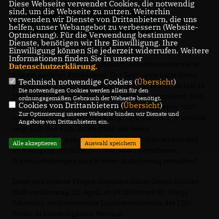
Diese Webseite verwendet Cookies, die notwendig
sind, um die Webseite zu nutzen. Weiterhin
verwenden wir Dienste von Drittanbietern, die uns
Tourismus und die Wirtschaft in Berlin
helfen, unser Webangebot zu verbessern (Website-
Optmierung). Für die Verwendung bestimmter
Dienste, benötigen wir Ihre Einwilligung. Ihre
Einwilligung können Sie jederzeit widerrufen. Weitere
Informationen finden Sie in unserer
Seit 2005 stieg die Wirtschaftskraft in Berlin so sehr wie in
Datenschutzerklärung
.
keinem anderen Bundesland. Der Tourismus hatte daran
Technisch notwendige Cookies (
Übersicht
)
großen Anteil: 2019 verzeichnete die Hauptstadt mit fast 14
Die notwendigen Cookies werden allein für den
Millionen Gästen einen wiederholten Besucherrekord. Und
ordnungsgemäßen Gebrauch der Webseite benötigt.
Cookies von Drittanbietern (
Übersicht
)
nun? Infolge der Corona-Pandemie wurden bereits 2020
Zur Optimierung unserer Webseite binden wir Dienste und
starke Einbrüche der Wirtschaft prognostiziert, mittlerweile
Angebote von Drittanbietern ein.
zeigt sich dies auch im Stadtbild mit vielen
Ladenschließungen. Wie kann die Politik hier lenken und
Alle akzeptieren
Auswahl speichern
im Nachgang der Krise den besonders betroffenen
Wirtschaftszweigen zum Wieder-Aufschwung verhelfen?
Diese und weitere Fragen diskutiert Klaus-Dieter Gröhler
MdB am Dienstag, 20. April, ab 19:30 Uhr mit Dr. Manja
Schreiner, stellvertretende Landesvorsitzende der CDU
Berlin, in einem digitalen Meeting.