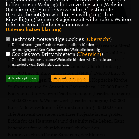
helfen, unser Webangebot zu verbessern (Website-
Optmierung). Für die Verwendung bestimmter
Dienste, benötigen wir Ihre Einwilligung. Ihre
Einwilligung können Sie jederzeit widerrufen. Weitere
Informationen finden Sie in unserer
Datenschutzerklärung
.
Technisch notwendige Cookies (
Übersicht
)
Die notwendigen Cookies werden allein für den
Berlin erhält auch in diesem Jahr wieder umfassende Mittel
ordnungsgemäßen Gebrauch der Webseite benötigt.
aus dem Denkmalschutzprogramm IX. Die ausgewählten
Cookies von Drittanbietern (
Übersicht
)
Projekte haben einen Umfang von fast 3 Millionen Euro: 1.
Zur Optimierung unserer Webseite binden wir Dienste und
Angebote von Drittanbietern ein.
Kleine Wasserkaskade am Lietzensee (Charlottenburg)
150.000 Euro 2. Kino International (Mitte) 195.000 Euro 3.
Alle akzeptieren
Auswahl speichern
Stadtkloster Segen (Mitte) 50.000 Euro 4. Koptische Kirche
St. Shenuda und St. Antonius (Lichtenberg) 175.000 Euro 5.
Bootshaus Ruderverein Friedrichshagen (Friedrichshagen)
1.500.000 Euro 6. Wasserwerk (Friedrichshagen) 450.000
Euro 7. Bötzow-Brauerei (Prenzlauer Berg) 350.000 Euro
Die Auswahl der sieben Berliner Projekte ist ein großer
Erfolg für die Hauptstadt und das kulturelle Leben. Ganz
besonders freue ich mich natürlich über den
Bundeszuschuss für die Sanierung der Kleinen