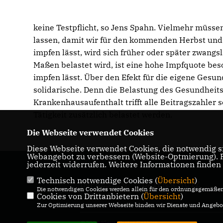
keine Testpflicht, so Jens Spahn. Vielmehr müss
lassen, damit wir für den kommenden Herbst und Wi
impfen lässt, wird sich früher oder später zwangs
Maßen belastet wird, ist eine hohe Impfquote beson
impfen lässt. Über den Efekt für die eigene Gesun
solidarische. Denn die Belastung des Gesundhei
Krankenhausaufenthalt trifft alle Beitragszahler 
Tätigkeit zusätzlich belastet werden.
Die Webseite verwendet Cookies
Diese Webseite verwendet Cookies, die notwendig si
Webangebot zu verbessern (Website-Optmierung). Fü
jederzeit widerrufen. Weitere Informationen finden
Technisch notwendige Cookies (
Übersicht
)
IMPRESSUM
DATENSCHUTZ
Die notwendigen Cookies werden allein für den ordnungsgemäßen 
Cookies von Drittanbietern (
KONTAKT
Übersicht
)
Zur Optimierung unserer Webseite binden wir Dienste und Angebot
@2026 Klaus-Dieter Gröhler