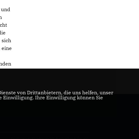
 und
n
cht
die
 sich
 eine
enden
enste von Drittanbietern, die uns helfen, unser
Einwilligung. Ihre Einwilligung können Sie
Realisation: Sharkness Media GmbH & Co. KG