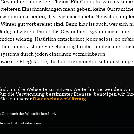
Gesundheitsministers Thema. Für Geimpfte wird es keine
weiteren Einschränkungen mehr geben, keine Quarantäne
en wir daran arbeiten, dass sich noch mehr Menschen impfe
nter gut vorbereitet sind. Denn klar ist auch, wer sich ni
läufig infizieren. Damit das Gesundheitssystem nicht über 
ders wichtig. Natürlich entscheidet jeder selbst, ob er/sie
dheit hinaus ist die Entscheidung für das Impfen aber auch
tssystems durch jeden einzelnen vermeidbaren
sowie die Pflegekräfte, die bei ihrer ohnehin sehr anstreng
nd, um die Webseite zu nutzen. Weiterhin verwenden wir Di
r die Verwendung bestimmter Dienste, benötigen wir Ihre 
 Sie in unserer
Datenschutzerklärung
.
Gebrauch der Webseite benötigt.
e von Drittanbietern ein.