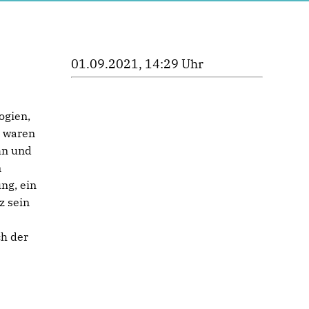
01.09.2021, 14:29 Uhr
ogien,
n waren
hn und
n
ung, ein
z sein
ch der