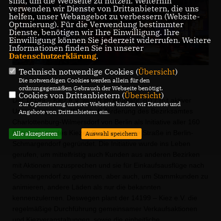
sind, um die Webseite zu nutzen. Weiterhin
verwenden wir Dienste von Drittanbietern, die uns
helfen, unser Webangebot zu verbessern (Website-
Optmierung). Für die Verwendung bestimmter
Dienste, benötigen wir Ihre Einwilligung. Ihre
Einwilligung können Sie jederzeit widerrufen. Weitere
Informationen finden Sie in unserer
Datenschutzerklärung
.
Technisch notwendige Cookies (
Übersicht
)
Die notwendigen Cookies werden allein für den
ordnungsgemäßen Gebrauch der Webseite benötigt.
Cookies von Drittanbietern (
Übersicht
)
Der 14199 – Kiez e.V. wurde im Frühjahr 2017 mit aktiver
Zur Optimierung unserer Webseite binden wir Dienste und
Unterstützung der Wirtschaftsförderung
des Bezirksamtes
Angebote von Drittanbietern ein.
Charlottenburg-Wilmersdorf von Berlin als Initiative aller 160
Unternehmer des Kiezes Berkaer / Breite Straße in Berlin-
Alle akzeptieren
Auswahl speichern
Schmargendorf gegründet. Die Initiative wurde ins Leben
gerufen, um mittelfristig auch Kunden aus anderen Bezirken
mit Aktionen anzusprechen und sie für Einkaufsausflüge nach
Schmargendorf zu gewinnen, aber auch, um Stammkunden zu
animieren, andere Läden als nur die bekannten
kennenzulernen. Deswegen plant der
14199 – Kiez e.V. die
regelmäßige Durchführung gemeinsamer Verkaufsaktionen
und Kiezveranstaltungen, sowie die einheitliche