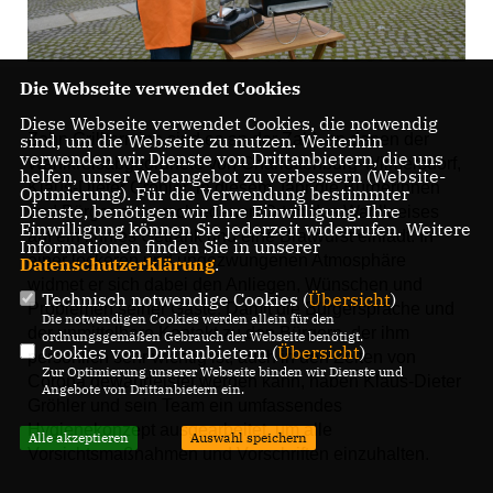
Die Webseite verwendet Cookies
Diese Webseite verwendet Cookies, die notwendig
Zehn Grilltermine sind es an der Zahl, an denen der
sind, um die Webseite zu nutzen. Weiterhin
verwenden wir Dienste von Drittanbietern, die uns
Wahlkreisabgeordnete von Charlottenburg-Wilmersdorf,
helfen, unser Webangebot zu verbessern (Website-
Klaus-Dieter Gröhler, in diesem Jahr die Bürgerinnen
Optmierung). Für die Verwendung bestimmter
Dienste, benötigen wir Ihre Einwilligung. Ihre
und Bürger an verschiedenen Orten des Wahlkreises
Einwilligung können Sie jederzeit widerrufen. Weitere
auf ein kühles Getränk und eine Bratwurst einlädt. In
Informationen finden Sie in unserer
einer lockeren und ungezwungenen Atmosphäre
Datenschutzerklärung
.
widmet er sich dabei den Anliegen, Wünschen und
Technisch notwendige Cookies (
Übersicht
)
Problemen seiner Gäste. Damit die Bürgerspräche und
Die notwendigen Cookies werden allein für den
der unmittelbare Kontakt zu den Bürgern, der ihm
ordnungsgemäßen Gebrauch der Webseite benötigt.
Cookies von Drittanbietern (
Übersicht
)
persönlich sehr wichtig ist, auch in den Zeiten von
Zur Optimierung unserer Webseite binden wir Dienste und
Corona gewährleistet werden kann, haben Klaus-Dieter
Angebote von Drittanbietern ein.
Gröhler und sein Team ein umfassendes
Hygienekonzept ausgearbeitet, um alle
Alle akzeptieren
Auswahl speichern
Vorsichtsmaßnahmen und Vorschriften einzuhalten.