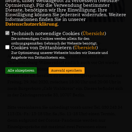
helfen, unser Webangebot zu verbessern (Website-
Optmierung). Für die Verwendung bestimmter
Dienste, benötigen wir Ihre Einwilligung. Ihre
Einwilligung können Sie jederzeit widerrufen. Weitere
Informationen finden Sie in unserer
Datenschutzerklärung
.
Technisch notwendige Cookies (
Übersicht
)
Die notwendigen Cookies werden allein für den
Als Wahlkreisabgeordneter von Charlottenburg-
ordnungsgemäßen Gebrauch der Webseite benötigt.
Cookies von Drittanbietern (
Übersicht
)
Wilmersdorf freue ich mich sehr, den persönlichen
Zur Optimierung unserer Webseite binden wir Dienste und
Austausch mit den Bürgerinnen und Bürgern aus
Angebote von Drittanbietern ein.
Charlottenburg-Wilmersdorf endlich auch vor Ort wieder
aufnehmen zu können.
Alle akzeptieren
Auswahl speichern
Daher lade ich herzlich zu meiner Bürgersprechstunde am
Freitag, 29. Mai 2020, zwischen 18:30 Uhr und 20:00 Uhr in
mein Bürgerbüro „Café Wahlkreis“ ein. Dieses befindet sich
in der Zähringerstraße 33, 10707 Berlin.
Bitte vereinbaren Sie unbedingt vorab unter Tel. 030 243 34
113 (Di.-Fr.: 13-18 Uhr, Sa./So. 11-18 Uhr) einen Termin,
denn aufgrund der Corona-Pandemie werden nur
Einzelgespräche mit maximal zwei Personen eines