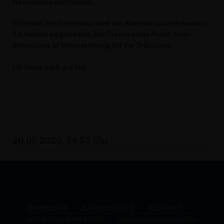
Hausstands stattfinden.
Während der Gespräche wird ein Abstand von mindestens
1,5 Metern eingehalten, das Tragen einer Mund-Nase-
Bedeckung ist Voraussetzung für die Teilnahme.
Ich freue mich auf Sie!
20.05.2020, 14:55 Uhr
IMPRESSUM
DATENSCHUTZ
KONTAKT
@2026 Klaus-Dieter Gröhler
Realisation: Sharkness Media